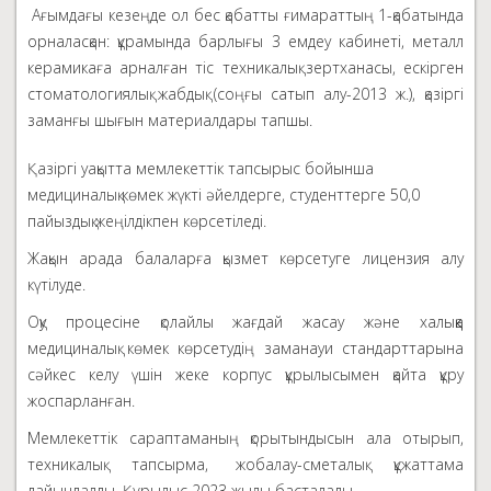
Ағымдағы кезеңде ол бес қабатты ғимараттың 1-қабатында
орналасқан: құрамында барлығы 3 емдеу кабинеті, металл
керамикаға арналған тіс техникалық зертханасы, ескірген
стоматологиялық жабдық (соңғы сатып алу-2013 ж.), қазіргі
заманғы шығын материалдары тапшы.
Қазіргі уақытта мемлекеттік тапсырыс бойынша
медициналық көмек жүкті әйелдерге, студенттерге 50,0
пайыздық жеңілдікпен көрсетіледі.
Жақын арада балаларға қызмет көрсетуге лицензия алу
күтілуде.
Оқу процесіне қолайлы жағдай жасау және халыққа
медициналық көмек көрсетудің заманауи стандарттарына
сәйкес келу үшін жеке корпус құрылысымен қайта құру
жоспарланған.
Мемлекеттік сараптаманың қорытындысын ала отырып,
техникалық тапсырма, жобалау-сметалық құжаттама
дайындалды. Құрылыс 2023 жылы басталады.