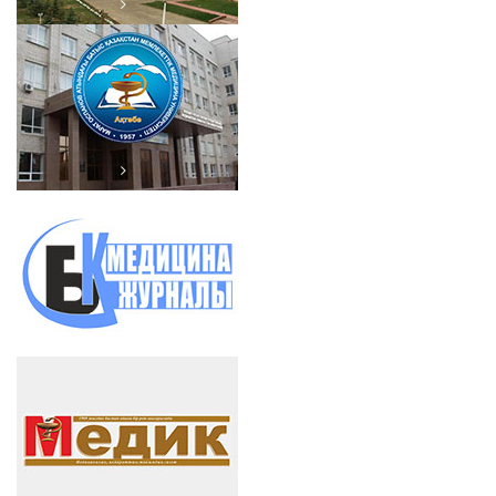
Ақ төбе облысының әкімдігі
Марат Оспанов атындағы
БҚМУ