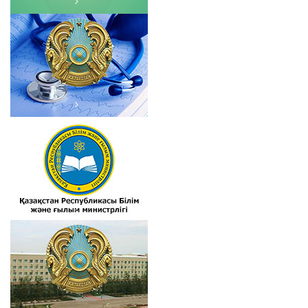
ҚР Денсаулық сақтау
министрлігі