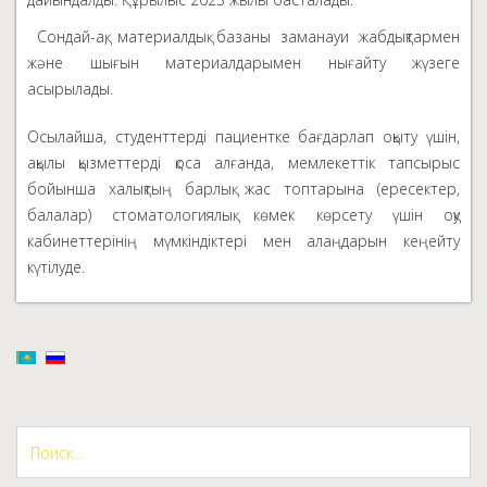
Сондай-ақ, материалдық базаны заманауи жабдықтармен
және шығын материалдарымен нығайту жүзеге
асырылады.
Осылайша, студенттерді пациентке бағдарлап оқыту үшін,
ақылы қызметтерді қоса алғанда, мемлекеттік тапсырыс
бойынша халықтың барлық жас топтарына (ересектер,
балалар) стоматологиялық көмек көрсету үшін оқу
кабинеттерінің мүмкіндіктері мен алаңдарын кеңейту
күтілуде.