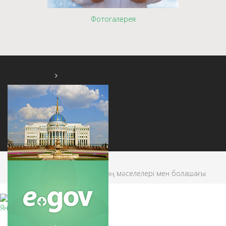
Фотогалерея
Главная
AKORDA.KZ
Стоматологиялық емхананың мәселелері мен болашағы