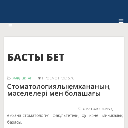
≡
БАСТЫ БЕТ
ЖАҢАЛЫҚТАР
ПРОСМОТРОВ: 576
Стоматологиялық емхананың
мәселелері мен болашағы
Стоматологиялық
емхана-стоматология факультетінің оқу және клиникалық
базасы.