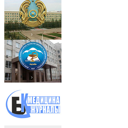
Ақ төбе облысының әкімдігі
Марат Оспанов атындағы
БҚМУ