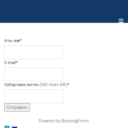
≡
Аты-жөні
*
E-mail
*
Хабарлама мәтіні
(500 chars left)
*
Отправить
Powered by BreezingForms