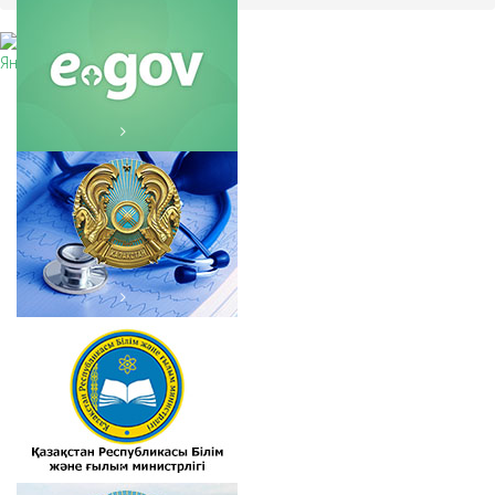
AKORDA.KZ
ҚР Денсаулық сақтау
министрлігі