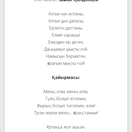
Алтын күн аспаны,
Алтын дән даласы,
Ерліктің дастаны,
Еліме қарашы!
Ежелден ер деген,
Даңқымыз шықты ғой.
Намысын бермеген,
Қазағым мықты ғой!
Қайырмасы:
Менің елім, менің елім,
Гүлің болып егілемін,
Жырың болып төгілемін, елім!
Туған жерім менің - Қазақстаным!
Ұрпаққа жол ашқан,