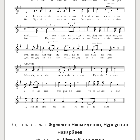
Сөзін жазғандар:
Жұмекен Нәжімеденов, Нұрсұлтан
Назарбаев
Әнін жазған:
Шәмші Қалдаяқов