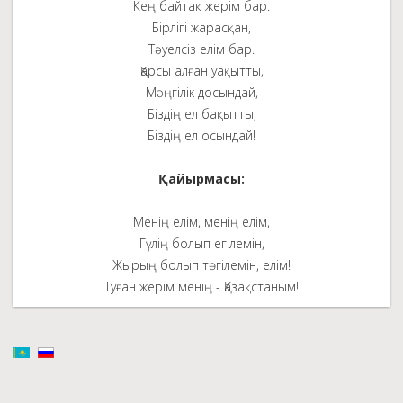
Кең байтақ жерім бар.
Бірлігі жарасқан,
Тәуелсіз елім бар.
Қарсы алған уақытты,
Мәңгілік досындай,
Біздің ел бақытты,
Біздің ел осындай!
Қайырмасы:
Менің елім, менің елім,
Гүлің болып егілемін,
Жырың болып төгілемін, елім!
Туған жерім менің - Қазақстаным!