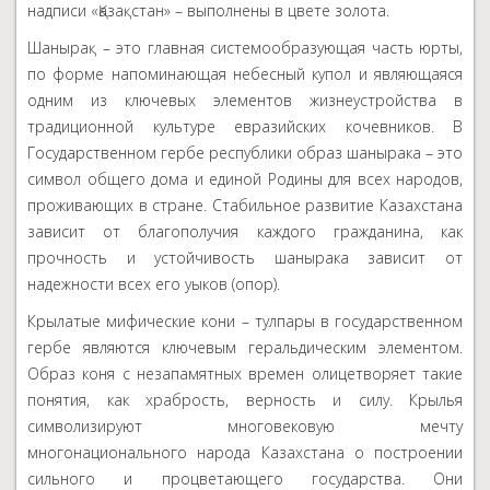
надписи «Қазақстан» – выполнены в цвете золота.
Шанырақ – это главная системообразующая часть юрты,
по форме напоминающая небесный купол и являющаяся
одним из ключевых элементов жизнеустройства в
традиционной культуре евразийских кочевников. В
Государственном гербе республики образ шанырака – это
символ общего дома и единой Родины для всех народов,
проживающих в стране. Стабильное развитие Казахстана
зависит от благополучия каждого гражданина, как
прочность и устойчивость шанырака зависит от
надежности всех его уыков (опор).
Крылатые мифические кони – тулпары в государственном
гербе являются ключевым геральдическим элементом.
Образ коня с незапамятных времен олицетворяет такие
понятия, как храбрость, верность и силу. Крылья
символизируют многовековую мечту
многонационального народа Казахстана о построении
сильного и процветающего государства. Они