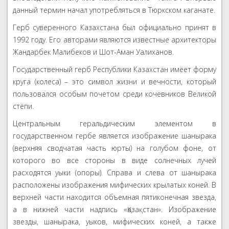
данный термин начал употребляться в Тюркском каганате.
Герб суверенного Казахстана был официально принят в
1992 году. Его авторами являются известные архитекторы
Жандарбек Малибеков и Шот-Аман Уалиханов.
Государственный герб Республики Казахстан имеет форму
круга (колеса) – это символ жизни и вечности, который
пользовался особым почетом среди кочевников Великой
степи.
Центральным геральдическим элементом в
государственном гербе является изображение шанырака
(верхняя сводчатая часть юрты) на голубом фоне, от
которого во все стороны в виде солнечных лучей
расходятся уыки (опоры). Справа и слева от шанырака
расположены изображения мифических крылатых коней. В
верхней части находится объемная пятиконечная звезда,
а в нижней части надпись «Қазақстан». Изображение
звезды, шанырака, уыков, мифических коней, а также