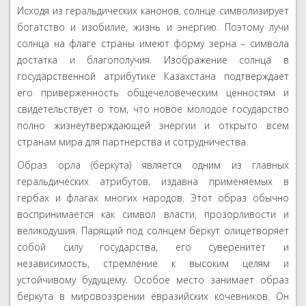
Исходя из геральдических канонов, солнце символизирует
богатство и изобилие, жизнь и энергию. Поэтому лучи
солнца на флаге страны имеют форму зерна – символа
достатка и благополучия. Изображение солнца в
государственной атрибутике Казахстана подтверждает
его приверженность общечеловеческим ценностям и
свидетельствует о том, что новое молодое государство
полно жизнеутверждающей энергии и открыто всем
странам мира для партнерства и сотрудничества.
Образ орла (беркута) является одним из главных
геральдических атрибутов, издавна применяемых в
гербах и флагах многих народов. Этот образ обычно
воспринимается как символ власти, прозорливости и
великодушия. Парящий под солнцем беркут олицетворяет
собой силу государства, его суверенитет и
независимость, стремление к высоким целям и
устойчивому будущему. Особое место занимает образ
беркута в мировоззрении евразийских кочевников. Он