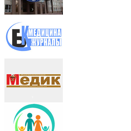
ЗКМУ имени Марата
Оспанова